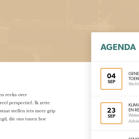
AGENDA
GENE
04
TOEK
SEP
Stic
en reeks over
eel perspectief. Ik zette
KLIM
23
staat stellen iets meer grip
EN RE
Weten
SEP
zegd, die ons tonen hoe
Advie