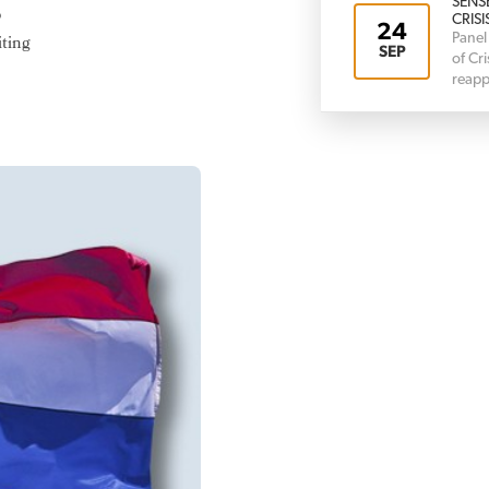
SENS
p
CRISI
24
Panel
iting
SEP
of Cr
reapp