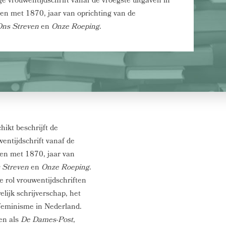
e vrouwentijdschrift vanaf de vroegste uitgaven in
 en met 1870, jaar van oprichting van de
Ons Streven
en
Onze Roeping
.
hikt beschrijft de
entijdschrift vanaf de
 en met 1870, jaar van
 Streven
en
Onze Roeping
.
 rol vrouwentijdschriften
lijk schrijverschap, het
feminisme in Nederland.
en als
De Dames-Post
,