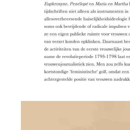
Euphrosyne
,
Penélopé
en
Maria en Martha
l
tijdschriften niet alleen als instrumenten i
allesoverheersende huiselijkheidsideologie
soms ook bevrijdende of radicale impulsen 
ze een eigen publieke ruimte voor vrouwen 
van verzet konden opklinken. Daarnaast be
de activiteiten van de eerste vrouwelijke jo
name de revolutieperiode 1795-1798 laat e
vrouwenjournalistiek zien. Men zou zelfs k
kortstondige 'feministische' golf, omdat een
achtergestelde positie van vrouwen nadrukkel