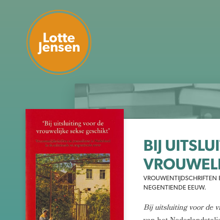
Lotte
Jensen
BIJ UITSL
VROUWELI
VROUWENTIJDSCHRIFTEN E
NEGENTIENDE EEUW.
Bij uitsluiting voor de 