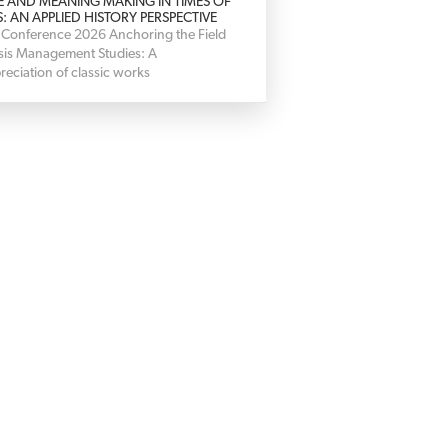
E AND MEANING MAKING IN TIMES OF
S: AN APPLIED HISTORY PERSPECTIVE
 Conference 2026 Anchoring the Field
isis Management Studies: A
reciation of classic works