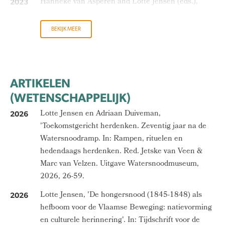
Hanneke van Asperen and Lotte Jensen (eds.),
2023
Dealing with Disasters from Early Modern to
Modern Times. Cultural Responses to
BEKIJK MEER
Catastrophes. Amsterdam: Amsterdam University
Press, 2023.
Open Access
.
Lotte Jensen, Wij en het water. Een Nederlandse
2022
ARTIKELEN
geschiedenis. Amsterdam 2022.
(WETENSCHAPPELIJK)
Jaarboek Bilderdijk. Themanummer Rampen in de
2021
Lotte Jensen en Adriaan Duiveman,
2026
tijd van Bilderdijk. Red. Rick Honings, Lotte Jensen
'Toekomstgericht herdenken. Zeventig jaar na de
en Gert-Jan Johannes. Hilversum 2021.
Watersnoodramp. In: Rampen, rituelen en
Hanneke van Asperen, Marianne Eekhout en Lotte
2021
hedendaags herdenken. Red. Jetske van Veen &
Jensen (red.), De grote en vreeselike vloed. De Sint-
Marc van Velzen. Uitgave Watersnoodmuseum,
Elisabethsvloed 1421-2021. Amsterdam: De Bezige
2026, 26-59.
Bij,
Lotte Jensen, 'De hongersnood (1845-1848) als
2026
Crisis en catastrofe. De Nederlandse omgang met
2021
hefboom voor de Vlaamse Beweging: natievorming
rampen in de lange negentiende eeuw. Onder
en culturele herinnering'. In: Tijdschrift voor de