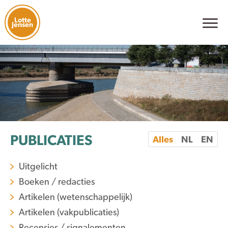
Lotte
Jensen
PUBLICATIES
Alles
NL
EN
Uitgelicht
Boeken / redacties
Artikelen (wetenschappelijk)
Artikelen (vakpublicaties)
Recensies / signalementen