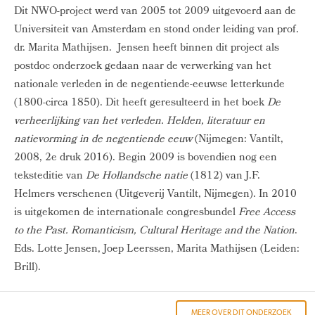
Dit NWO-project werd van 2005 tot 2009 uitgevoerd aan de
Universiteit van Amsterdam en stond onder leiding van prof.
dr. Marita Mathijsen. Jensen heeft binnen dit project als
postdoc onderzoek gedaan naar de verwerking van het
nationale verleden in de negentiende-eeuwse letterkunde
(1800-circa 1850). Dit heeft geresulteerd in het boek
De
verheerlijking van het verleden. Helden, literatuur en
natievorming in de negentiende eeuw
(Nijmegen: Vantilt,
2008, 2e druk 2016). Begin 2009 is bovendien nog een
teksteditie van
De Hollandsche natie
(1812) van J.F.
Helmers verschenen (Uitgeverij Vantilt, Nijmegen). In 2010
is uitgekomen de internationale congresbundel
Free Access
to the Past. Romanticism, Cultural Heritage and the Nation
.
Eds. Lotte Jensen, Joep Leerssen, Marita Mathijsen (Leiden:
Brill).
MEER OVER DIT ONDERZOEK