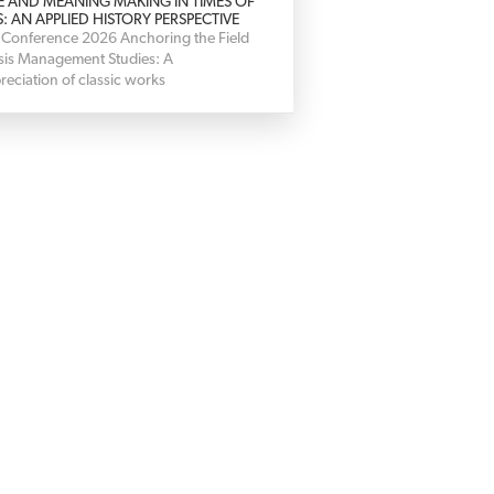
E AND MEANING MAKING IN TIMES OF
S: AN APPLIED HISTORY PERSPECTIVE
 Conference 2026 Anchoring the Field
isis Management Studies: A
reciation of classic works