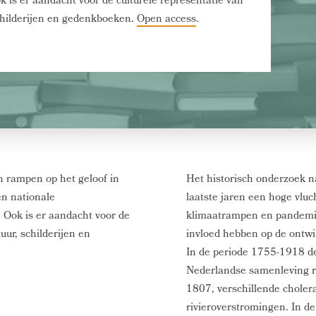
 is er aandacht voor de culturele representatie van
schilderijen en gedenkboeken.
Open access
.
n rampen op het geloof in
Het historisch onderzoek 
 en nationale
laatste jaren een hoge vlu
 Ook is er aandacht voor de
klimaatrampen en pandemie
uur, schilderijen en
invloed hebben op de ontw
In de periode 1755-1918 de
Nederlandse samenleving r
1807, verschillende choler
rivieroverstromingen. In d