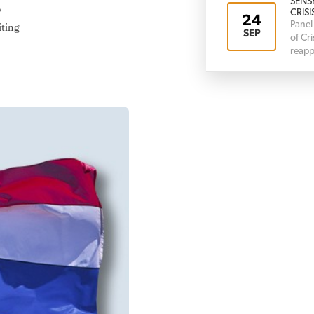
SENS
p
CRISI
24
Panel
iting
SEP
of Cr
reapp