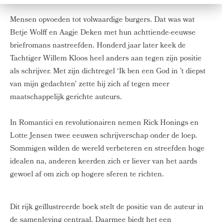
Mensen opvoeden tot volwaardige burgers. Dat was wat
Betje Wolff en Aagje Deken met hun achttiende-eeuwse
briefromans nastreefden. Honderd jaar later keek de
Tachtiger Willem Kloos heel anders aan tegen zijn positie
als schrijver. Met zijn dichtregel ‘Ik ben een God in ’t diepst
van mijn gedachten’ zette hij zich af tegen meer
maatschappelijk gerichte auteurs.
In Romantici en revolutionairen nemen Rick Honings en
Lotte Jensen twee eeuwen schrijverschap onder de loep.
Sommigen wilden de wereld verbeteren en streefden hoge
idealen na, anderen keerden zich er liever van het aards
gewoel af om zich op hogere sferen te richten.
Dit rijk geïllustreerde boek stelt de positie van de auteur in
de samenleving centraal. Daarmee biedt het een