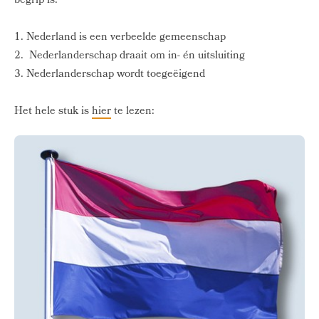
begrip is.
1. Nederland is een verbeelde gemeenschap
2. Nederlanderschap draait om in- én uitsluiting
3. Nederlanderschap wordt toegeëigend
Het hele stuk is
hier
te lezen: